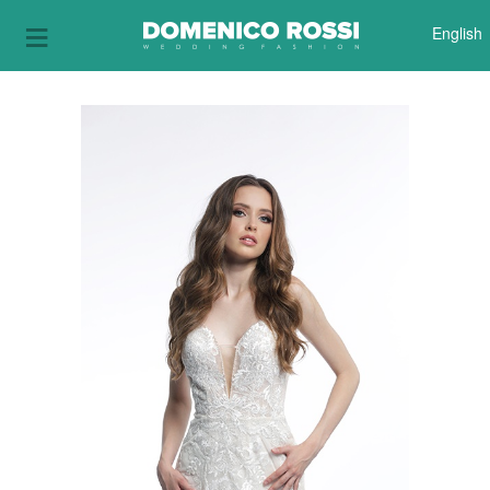
≡
English
AMELIA