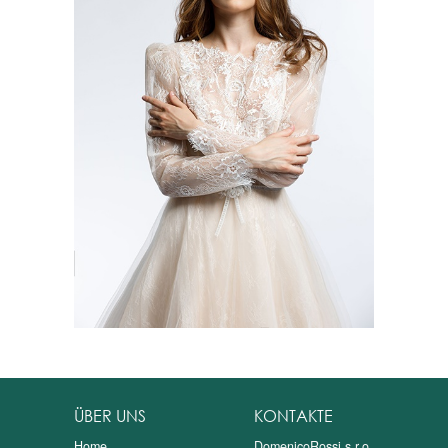
ALEKSIA
ÜBER UNS
KONTAKTE
Home
DomenicoRossi s.r.o.